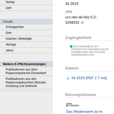
Verlag
34.2019
Jahr
URN
urn:nbn:de:hbz:5:2-
Clouds
1048032
Schlagwörter
Orte
Zugänglichkeit
Autoren / Beteiligte
Verlage
DAS DOKUMENT IST
ÖFFENTLICH ZUGÄNGLICH IM
Jahre
RAHMEN DES DEUTSCHEN
URHEBERRECHTS.
Weitere E-Pflichtsammlungen
Dateien
Publikationen aus dem
Regierungsbezirk Düsseldorf
34.2019
[
PDF
2.7 mb
]
Publikationen aus den
Regierungsbezirken Münster,
Arnsberg und Detmold
Nutzungshinweis
Das Medienwerk ist im