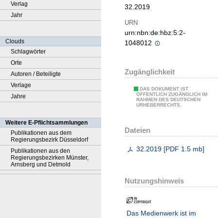
Verlag
32.2019
Jahr
URN
urn:nbn:de:hbz:5:2-
Clouds
1048012
Schlagwörter
Orte
Zugänglichkeit
Autoren / Beteiligte
Verlage
DAS DOKUMENT IST
ÖFFENTLICH ZUGÄNGLICH IM
Jahre
RAHMEN DES DEUTSCHEN
URHEBERRECHTS.
Weitere E-Pflichtsammlungen
Dateien
Publikationen aus dem
Regierungsbezirk Düsseldorf
32.2019
[
PDF
1.5 mb
]
Publikationen aus den
Regierungsbezirken Münster,
Arnsberg und Detmold
Nutzungshinweis
Das Medienwerk ist im