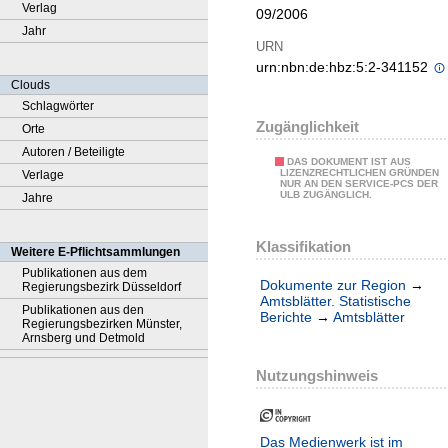
Verlag
09/2006
Jahr
URN
urn:nbn:de:hbz:5:2-341152
Clouds
Schlagwörter
Zugänglichkeit
Orte
Autoren / Beteiligte
DAS DOKUMENT IST AUS
LIZENZRECHTLICHEN GRÜNDEN
Verlage
NUR AN DEN SERVICE-PCS DER
ULB ZUGÄNGLICH.
Jahre
Klassifikation
Weitere E-Pflichtsammlungen
Publikationen aus dem
Dokumente zur Region
→
Regierungsbezirk Düsseldorf
Amtsblätter. Statistische
Publikationen aus den
Berichte
→
Amtsblätter
Regierungsbezirken Münster,
Arnsberg und Detmold
Nutzungshinweis
Das Medienwerk ist im