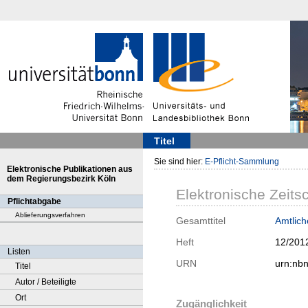
Titel
Sie sind hier:
E-Pflicht-Sammlung
Elektronische Publikationen aus
dem Regierungsbezirk Köln
Elektronische Zeitsc
Pflichtabgabe
Ablieferungsverfahren
Gesamttitel
Amtlich
Heft
12/201
Listen
URN
urn:nb
Titel
Autor / Beteiligte
Ort
Zugänglichkeit