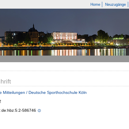
Home
Neuzugänge
hrift
e Mitteilungen / Deutsche Sporthochschule Köln
2
n:de:hbz:5:2-586746