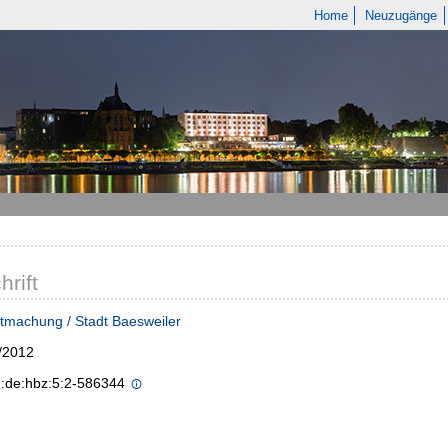
Home
Neuzugänge
hrift
tmachung / Stadt Baesweiler
/2012
n:de:hbz:5:2-586344