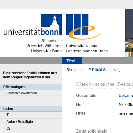
Titel
Sie sind hier:
E-Pflicht-Sammlung
Elektronische Publikationen aus
dem Regierungsbezirk Köln
Elektronische Zeitsc
Pflichtabgabe
Ablieferungsverfahren
Gesamttitel
Bekann
Heft
Nr. 035
Listen
URN
urn:nb
Titel
Autor / Beteiligte
Ort
Zugänglichkeit