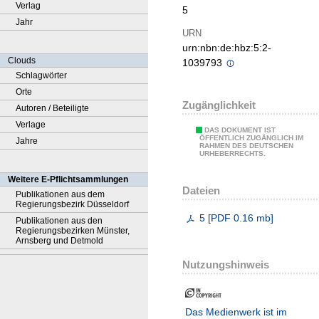
Verlag
5
Jahr
URN
urn:nbn:de:hbz:5:2-
Clouds
1039793
Schlagwörter
Orte
Zugänglichkeit
Autoren / Beteiligte
Verlage
DAS DOKUMENT IST
ÖFFENTLICH ZUGÄNGLICH IM
Jahre
RAHMEN DES DEUTSCHEN
URHEBERRECHTS.
Weitere E-Pflichtsammlungen
Dateien
Publikationen aus dem
Regierungsbezirk Düsseldorf
5
[
PDF
0.16 mb
]
Publikationen aus den
Regierungsbezirken Münster,
Arnsberg und Detmold
Nutzungshinweis
Das Medienwerk ist im