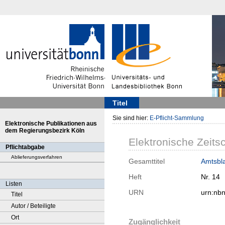
Titel
Sie sind hier:
E-Pflicht-Sammlung
Elektronische Publikationen aus
dem Regierungsbezirk Köln
Elektronische Zeitsc
Pflichtabgabe
Ablieferungsverfahren
Gesamttitel
Amtsbla
Heft
Nr. 14
Listen
URN
urn:nb
Titel
Autor / Beteiligte
Ort
Zugänglichkeit