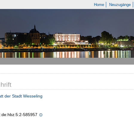
Home
Neuzugänge
hrift
tt der Stadt Wesseling
n:de:hbz:5:2-585957