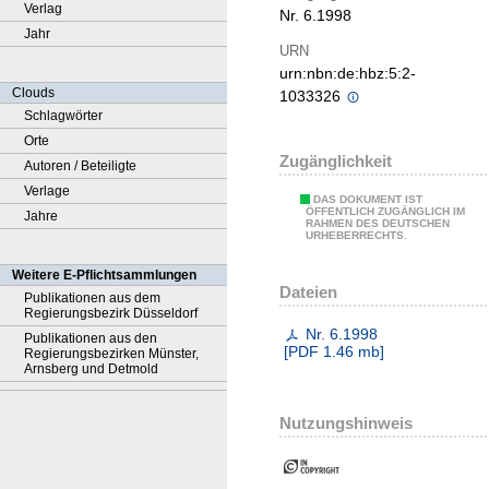
Verlag
Nr. 6.1998
Jahr
URN
urn:nbn:de:hbz:5:2-
Clouds
1033326
Schlagwörter
Orte
Zugänglichkeit
Autoren / Beteiligte
Verlage
DAS DOKUMENT IST
ÖFFENTLICH ZUGÄNGLICH IM
Jahre
RAHMEN DES DEUTSCHEN
URHEBERRECHTS.
Weitere E-Pflichtsammlungen
Dateien
Publikationen aus dem
Regierungsbezirk Düsseldorf
Nr. 6.1998
Publikationen aus den
[
PDF
1.46 mb
]
Regierungsbezirken Münster,
Arnsberg und Detmold
Nutzungshinweis