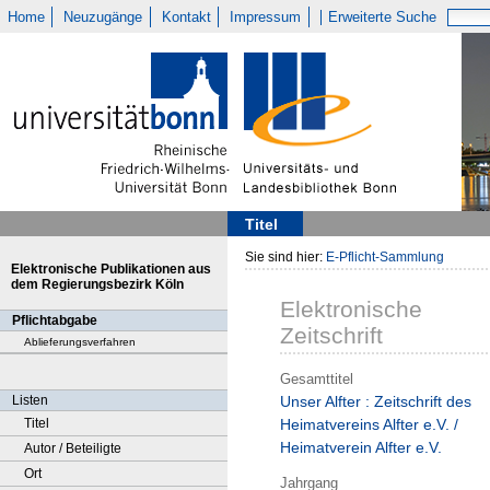
Home
Neuzugänge
Kontakt
Impressum
Erweiterte Suche
Titel
Sie sind hier:
E-Pflicht-Sammlung
Elektronische Publikationen aus
dem Regierungsbezirk Köln
Elektronische
Pflichtabgabe
Zeitschrift
Ablieferungsverfahren
Gesamttitel
Listen
Unser Alfter : Zeitschrift des
Titel
Heimatvereins Alfter e.V. /
Heimatverein Alfter e.V.
Autor / Beteiligte
Ort
Jahrgang