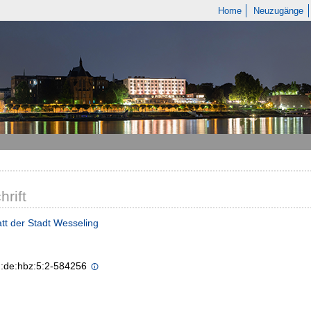
Home
Neuzugänge
hrift
tt der Stadt Wesseling
n:de:hbz:5:2-584256