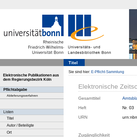
Titel
Sie sind hier:
E-Pflicht-Sammlung
Elektronische Publikationen aus
dem Regierungsbezirk Köln
Elektronische Zeitsc
Pflichtabgabe
Ablieferungsverfahren
Gesamttitel
Amtsbla
Heft
Nr. 03
Listen
URN
urn:nb
Titel
Autor / Beteiligte
Ort
Zugänglichkeit