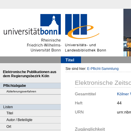
Titel
Sie sind hier:
E-Pflicht-Sammlung
Elektronische Publikationen aus
dem Regierungsbezirk Köln
Elektronische Zeitsc
Pflichtabgabe
Ablieferungsverfahren
Gesamttitel
Kölner
Heft
44
Listen
URN
urn:nb
Titel
Autor / Beteiligte
Ort
Zugänglichkeit