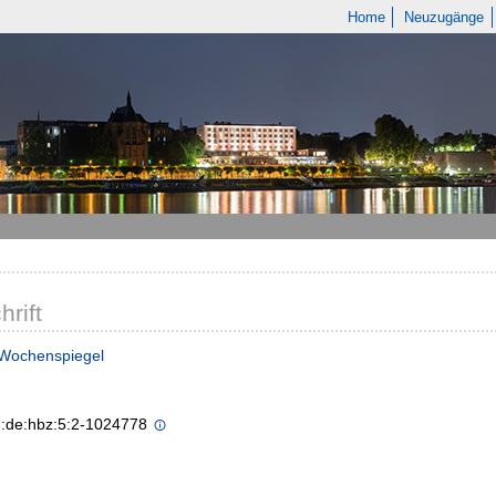
Home
Neuzugänge
hrift
 Wochenspiegel
n:de:hbz:5:2-1024778