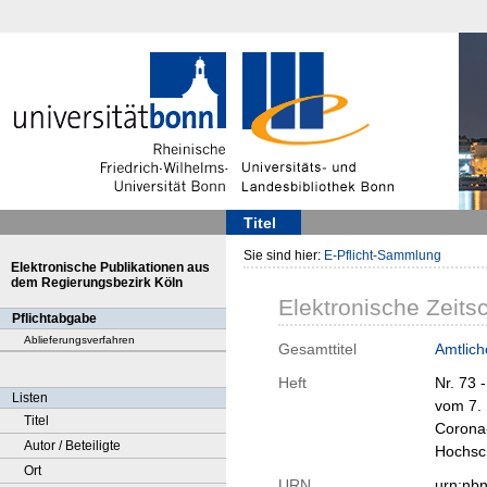
Titel
Sie sind hier:
E-Pflicht-Sammlung
Elektronische Publikationen aus
dem Regierungsbezirk Köln
Elektronische Zeitsc
Pflichtabgabe
Ablieferungsverfahren
Gesamttitel
Amtlich
Heft
Nr. 73 
Listen
vom 7. 
Titel
Corona
Autor / Beteiligte
Hochsc
Ort
URN
urn:nb