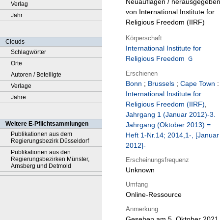
Neuauflagen / herausgegebe
Verlag
von International Institute for
Jahr
Religious Freedom (IIRF)
Körperschaft
Clouds
International Institute for
Schlagwörter
Religious Freedom
Orte
Erschienen
Autoren / Beteiligte
Bonn
;
Brussels
;
Cape Town
:
Verlage
International Institute for
Jahre
Religious Freedom (IIRF)
,
Jahrgang 1 (Januar 2012)-3.
Weitere E-Pflichtsammlungen
Jahrgang (Oktober 2013) =
Publikationen aus dem
Heft 1-Nr.14; 2014,1-, [Januar
Regierungsbezirk Düsseldorf
2012]-
Publikationen aus den
Regierungsbezirken Münster,
Erscheinungsfrequenz
Arnsberg und Detmold
Unknown
Umfang
Online-Ressource
Anmerkung
Gesehen am 5. Oktober 2021