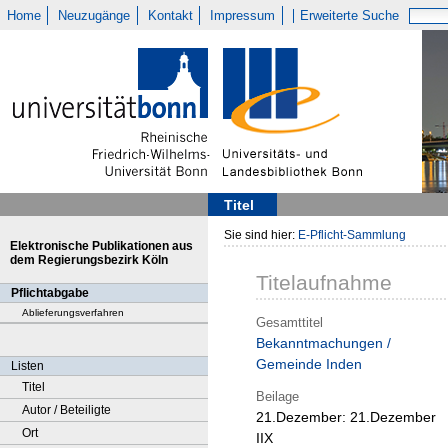
Home
Neuzugänge
Kontakt
Impressum
Erweiterte Suche
Titel
Sie sind hier:
E-Pflicht-Sammlung
Elektronische Publikationen aus
dem Regierungsbezirk Köln
Titelaufnahme
Pflichtabgabe
Ablieferungsverfahren
Gesamttitel
Bekanntmachungen /
Gemeinde Inden
Listen
Titel
Beilage
Autor / Beteiligte
21.Dezember:
21.Dezember
Ort
IIX