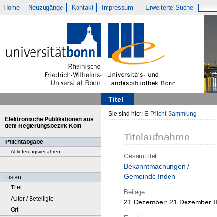
Home
Neuzugänge
Kontakt
Impressum
Erweiterte Suche
Titel
Sie sind hier:
E-Pflicht-Sammlung
Elektronische Publikationen aus
dem Regierungsbezirk Köln
Titelaufnahme
Pflichtabgabe
Ablieferungsverfahren
Gesamttitel
Bekanntmachungen /
Gemeinde Inden
Listen
Titel
Beilage
Autor / Beteiligte
21.Dezember:
21.Dezember II
Ort