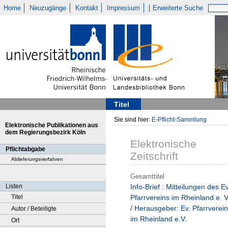
Home
Neuzugänge
Kontakt
Impressum
Erweiterte Suche
Titel
Sie sind hier:
E-Pflicht-Sammlung
Elektronische Publikationen aus
dem Regierungsbezirk Köln
Elektronische
Pflichtabgabe
Zeitschrift
Ablieferungsverfahren
Gesamttitel
Listen
Info-Brief : Mitteilungen des Ev
Titel
Pfarrvereins im Rheinland e. V
/ Herausgeber: Ev. Pfarrverein
Autor / Beteiligte
im Rheinland e.V.
Ort