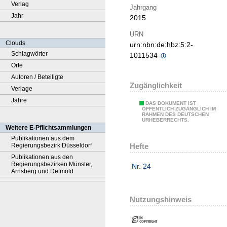
Verlag
Jahrgang
Jahr
2015
URN
Clouds
urn:nbn:de:hbz:5:2-
Schlagwörter
1011534
Orte
Autoren / Beteiligte
Zugänglichkeit
Verlage
Jahre
DAS DOKUMENT IST
ÖFFENTLICH ZUGÄNGLICH IM
RAHMEN DES DEUTSCHEN
URHEBERRECHTS.
Weitere E-Pflichtsammlungen
Publikationen aus dem
Hefte
Regierungsbezirk Düsseldorf
Publikationen aus den
Regierungsbezirken Münster,
Nr. 24
Arnsberg und Detmold
Nutzungshinweis