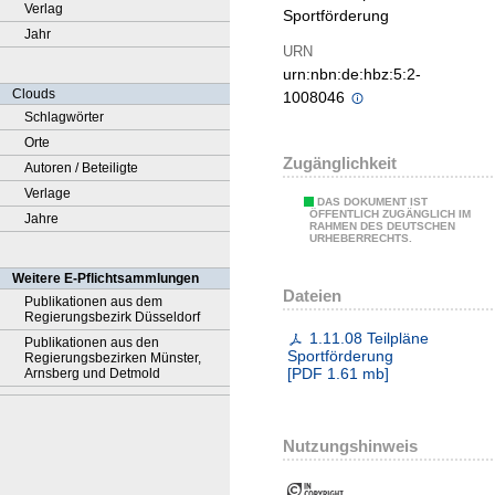
Verlag
Sportförderung
Jahr
URN
urn:nbn:de:hbz:5:2-
Clouds
1008046
Schlagwörter
Orte
Zugänglichkeit
Autoren / Beteiligte
Verlage
DAS DOKUMENT IST
ÖFFENTLICH ZUGÄNGLICH IM
Jahre
RAHMEN DES DEUTSCHEN
URHEBERRECHTS.
Weitere E-Pflichtsammlungen
Dateien
Publikationen aus dem
Regierungsbezirk Düsseldorf
1.11.08 Teilpläne
Publikationen aus den
Sportförderung
Regierungsbezirken Münster,
[
PDF
1.61 mb
]
Arnsberg und Detmold
Nutzungshinweis