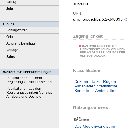
Verlag
10/2009
Jahr
URN
urn:nbn:de:hbz:5:2-340395
Clouds
Schlagwörter
Zugänglichkeit
Orte
Autoren / Beteiligte
DAS DOKUMENT IST AUS
LIZENZRECHTLICHEN GRÜNDEN
Verlage
NUR AN DEN SERVICE-PCS DER
ULB ZUGÄNGLICH.
Jahre
Klassifikation
Weitere E-Pflichtsammlungen
Publikationen aus dem
Dokumente zur Region
→
Regierungsbezirk Düsseldorf
Amtsblätter. Statistische
Publikationen aus den
Berichte
→
Amtsblätter
Regierungsbezirken Münster,
Arnsberg und Detmold
Nutzungshinweis
Das Medienwerk ist im