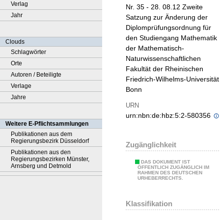
Verlag
Nr. 35 - 28. 08.12 Zweite
Jahr
Satzung zur Änderung der
Diplomprüfungsordnung für
den Studiengang Mathematik
Clouds
der Mathematisch-
Schlagwörter
Naturwissenschaftlichen
Orte
Fakultät der Rheinischen
Autoren / Beteiligte
Friedrich-Wilhelms-Universität
Verlage
Bonn
Jahre
URN
urn:nbn:de:hbz:5:2-580356
Weitere E-Pflichtsammlungen
Publikationen aus dem
Regierungsbezirk Düsseldorf
Zugänglichkeit
Publikationen aus den
Regierungsbezirken Münster,
DAS DOKUMENT IST
Arnsberg und Detmold
ÖFFENTLICH ZUGÄNGLICH IM
RAHMEN DES DEUTSCHEN
URHEBERRECHTS.
Klassifikation