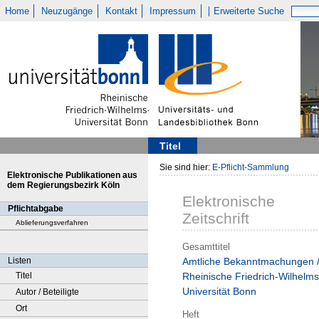
Home
Neuzugänge
Kontakt
Impressum
Erweiterte Suche
Titel
Sie sind hier:
E-Pflicht-Sammlung
Elektronische Publikationen aus
dem Regierungsbezirk Köln
Elektronische
Pflichtabgabe
Zeitschrift
Ablieferungsverfahren
Gesamttitel
Listen
Amtliche Bekanntmachungen 
Titel
Rheinische Friedrich-Wilhelms
Universität Bonn
Autor / Beteiligte
Ort
Heft