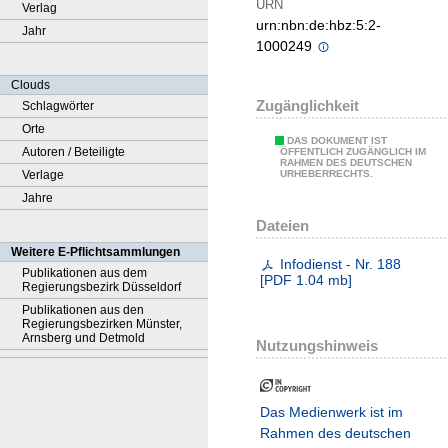
URN
Verlag
urn:nbn:de:hbz:5:2-
Jahr
1000249
Clouds
Zugänglichkeit
Schlagwörter
Orte
DAS DOKUMENT IST
Autoren / Beteiligte
ÖFFENTLICH ZUGÄNGLICH IM
RAHMEN DES DEUTSCHEN
Verlage
URHEBERRECHTS.
Jahre
Dateien
Weitere E-Pflichtsammlungen
Infodienst - Nr. 188
Publikationen aus dem
[
PDF
1.04 mb
]
Regierungsbezirk Düsseldorf
Publikationen aus den
Regierungsbezirken Münster,
Arnsberg und Detmold
Nutzungshinweis
Das Medienwerk ist im
Rahmen des deutschen