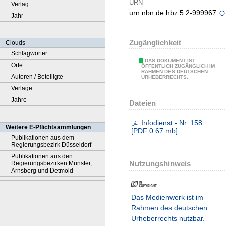
URN
Verlag
urn:nbn:de:hbz:5:2-999967
Jahr
Zugänglichkeit
Clouds
Schlagwörter
DAS DOKUMENT IST
Orte
ÖFFENTLICH ZUGÄNGLICH IM
RAHMEN DES DEUTSCHEN
Autoren / Beteiligte
URHEBERRECHTS.
Verlage
Jahre
Dateien
Infodienst - Nr. 158
Weitere E-Pflichtsammlungen
[
PDF
0.67 mb
]
Publikationen aus dem
Regierungsbezirk Düsseldorf
Publikationen aus den
Nutzungshinweis
Regierungsbezirken Münster,
Arnsberg und Detmold
Das Medienwerk ist im
Rahmen des deutschen
Urheberrechts nutzbar.