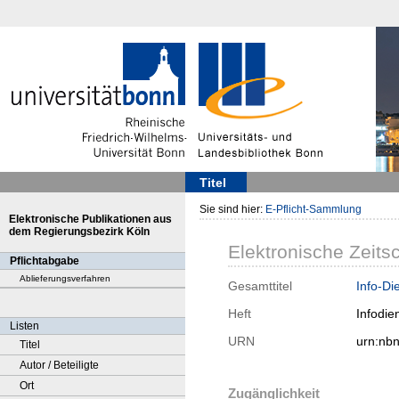
Titel
Sie sind hier:
E-Pflicht-Sammlung
Elektronische Publikationen aus
dem Regierungsbezirk Köln
Elektronische Zeitsc
Pflichtabgabe
Ablieferungsverfahren
Gesamttitel
Info-Di
Heft
Infodien
Listen
URN
urn:nb
Titel
Autor / Beteiligte
Ort
Zugänglichkeit