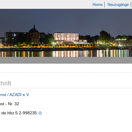
Home
Neuzugänge
hrift
enst / AZADI e.V.
st - Nr. 32
n:de:hbz:5:2-998235