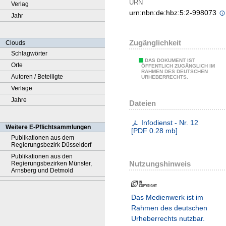
URN
Verlag
urn:nbn:de:hbz:5:2-998073
Jahr
Zugänglichkeit
Clouds
Schlagwörter
DAS DOKUMENT IST
Orte
ÖFFENTLICH ZUGÄNGLICH IM
RAHMEN DES DEUTSCHEN
Autoren / Beteiligte
URHEBERRECHTS.
Verlage
Jahre
Dateien
Infodienst - Nr. 12
Weitere E-Pflichtsammlungen
[
PDF
0.28 mb
]
Publikationen aus dem
Regierungsbezirk Düsseldorf
Publikationen aus den
Nutzungshinweis
Regierungsbezirken Münster,
Arnsberg und Detmold
Das Medienwerk ist im
Rahmen des deutschen
Urheberrechts nutzbar.