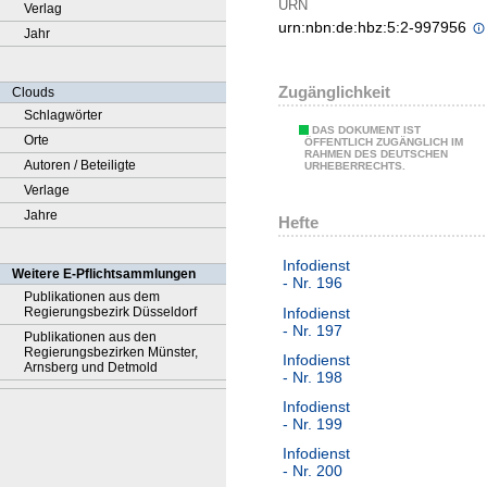
URN
Verlag
urn:nbn:de:hbz:5:2-997956
Jahr
Zugänglichkeit
Clouds
Schlagwörter
DAS DOKUMENT IST
Orte
ÖFFENTLICH ZUGÄNGLICH IM
RAHMEN DES DEUTSCHEN
Autoren / Beteiligte
URHEBERRECHTS.
Verlage
Jahre
Hefte
Infodienst
Weitere E-Pflichtsammlungen
- Nr. 196
Publikationen aus dem
Infodienst
Regierungsbezirk Düsseldorf
- Nr. 197
Publikationen aus den
Regierungsbezirken Münster,
Infodienst
Arnsberg und Detmold
- Nr. 198
Infodienst
- Nr. 199
Infodienst
- Nr. 200