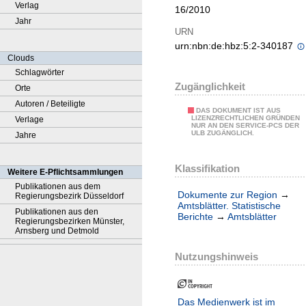
Verlag
16/2010
Jahr
URN
urn:nbn:de:hbz:5:2-340187
Clouds
Schlagwörter
Zugänglichkeit
Orte
Autoren / Beteiligte
DAS DOKUMENT IST AUS
LIZENZRECHTLICHEN GRÜNDEN
Verlage
NUR AN DEN SERVICE-PCS DER
ULB ZUGÄNGLICH.
Jahre
Klassifikation
Weitere E-Pflichtsammlungen
Publikationen aus dem
Dokumente zur Region
→
Regierungsbezirk Düsseldorf
Amtsblätter. Statistische
Publikationen aus den
Berichte
→
Amtsblätter
Regierungsbezirken Münster,
Arnsberg und Detmold
Nutzungshinweis
Das Medienwerk ist im