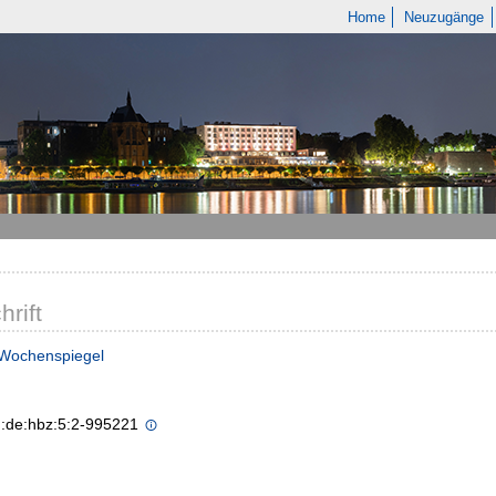
Home
Neuzugänge
hrift
 Wochenspiegel
n:de:hbz:5:2-995221