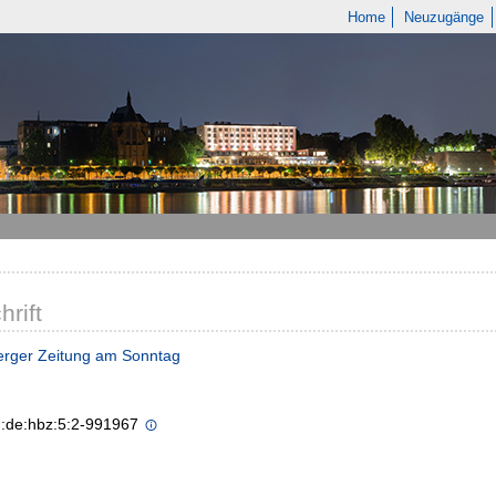
Home
Neuzugänge
hrift
erger Zeitung am Sonntag
n:de:hbz:5:2-991967