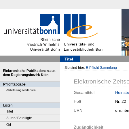
Titel
Sie sind hier:
E-Pflicht-Sammlung
Elektronische Publikationen aus
dem Regierungsbezirk Köln
Elektronische Zeitsc
Pflichtabgabe
Ablieferungsverfahren
Gesamttitel
Heinsb
Heft
Nr. 22
Listen
URN
urn:nb
Titel
Autor / Beteiligte
Ort
Zugänglichkeit