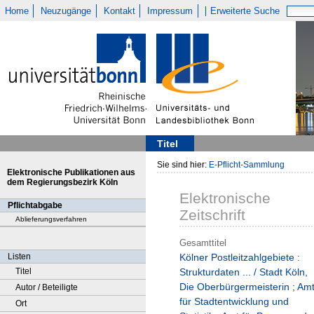
Home
Neuzugänge
Kontakt
Impressum
Erweiterte Suche
Titel
Sie sind hier:
E-Pflicht-Sammlung
Elektronische Publikationen aus
dem Regierungsbezirk Köln
Elektronische
Pflichtabgabe
Zeitschrift
Ablieferungsverfahren
Gesamttitel
Listen
Kölner Postleitzahlgebiete :
Titel
Strukturdaten ... / Stadt Köln,
Die Oberbürgermeisterin ; Am
Autor / Beteiligte
für Stadtentwicklung und
Ort