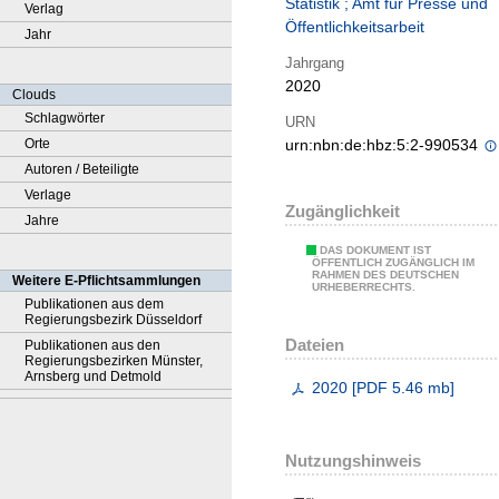
Statistik ; Amt für Presse und
Verlag
Öffentlichkeitsarbeit
Jahr
Jahrgang
2020
Clouds
Schlagwörter
URN
Orte
urn:nbn:de:hbz:5:2-990534
Autoren / Beteiligte
Verlage
Zugänglichkeit
Jahre
DAS DOKUMENT IST
ÖFFENTLICH ZUGÄNGLICH IM
RAHMEN DES DEUTSCHEN
Weitere E-Pflichtsammlungen
URHEBERRECHTS.
Publikationen aus dem
Regierungsbezirk Düsseldorf
Dateien
Publikationen aus den
Regierungsbezirken Münster,
Arnsberg und Detmold
2020
[
PDF
5.46 mb
]
Nutzungshinweis