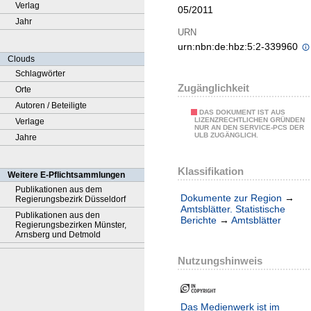
Verlag
05/2011
Jahr
URN
urn:nbn:de:hbz:5:2-339960
Clouds
Schlagwörter
Zugänglichkeit
Orte
Autoren / Beteiligte
DAS DOKUMENT IST AUS
LIZENZRECHTLICHEN GRÜNDEN
Verlage
NUR AN DEN SERVICE-PCS DER
ULB ZUGÄNGLICH.
Jahre
Klassifikation
Weitere E-Pflichtsammlungen
Publikationen aus dem
Dokumente zur Region
→
Regierungsbezirk Düsseldorf
Amtsblätter. Statistische
Publikationen aus den
Berichte
→
Amtsblätter
Regierungsbezirken Münster,
Arnsberg und Detmold
Nutzungshinweis
Das Medienwerk ist im