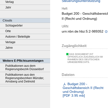
Steuerungsunterstützung
Verlag
Jahr
Heft
Budget 200 - Geschäftsbereic
II (Recht und Ordnung)
Clouds
Schlagwörter
URN
Orte
urn:nbn:de:hbz:5:2-989352
Autoren / Beteiligte
Verlage
Zugänglichkeit
Jahre
DAS DOKUMENT IST
ÖFFENTLICH ZUGÄNGLICH IM
RAHMEN DES DEUTSCHEN
Weitere E-Pflichtsammlungen
URHEBERRECHTS.
Publikationen aus dem
Regierungsbezirk Düsseldorf
Dateien
Publikationen aus den
Regierungsbezirken Münster,
Arnsberg und Detmold
Budget 200 -
Geschäftsbereich II (Recht
und Ordnung)
[
PDF
3.95 mb
]