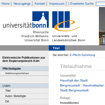
Home
Neuzugänge
Kontakt
Impressum
Erweiterte Suche
Titel
Sie sind hier:
E-Pflicht-Sammlung
Elektronische Publikationen aus
dem Regierungsbezirk Köln
Titelaufnahme
Pflichtabgabe
Ablieferungsverfahren
Gesamttitel
Haushalt der Stadt
Bergneustadt : Haushaltsplan 
Listen
Stadt Bergneustadt
Titel
Autor / Beteiligte
Beilage
Ort
Investitionen