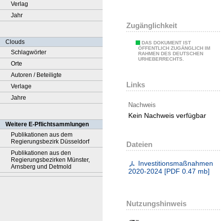
Verlag
Jahr
Zugänglichkeit
Clouds
DAS DOKUMENT IST
ÖFFENTLICH ZUGÄNGLICH IM
Schlagwörter
RAHMEN DES DEUTSCHEN
URHEBERRECHTS.
Orte
Autoren / Beteiligte
Links
Verlage
Jahre
Nachweis
Kein Nachweis verfügbar
Weitere E-Pflichtsammlungen
Publikationen aus dem
Regierungsbezirk Düsseldorf
Dateien
Publikationen aus den
Regierungsbezirken Münster,
Investitionsmaßnahmen
Arnsberg und Detmold
2020-2024
[
PDF
0.47 mb
]
Nutzungshinweis