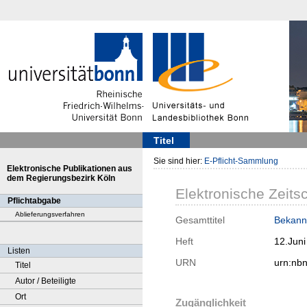
Titel
Sie sind hier:
E-Pflicht-Sammlung
Elektronische Publikationen aus
dem Regierungsbezirk Köln
Elektronische Zeitsc
Pflichtabgabe
Ablieferungsverfahren
Gesamttitel
Bekann
Heft
12.Juni
Listen
URN
urn:nb
Titel
Autor / Beteiligte
Ort
Zugänglichkeit