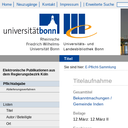
Home
Neuzugänge
Kontakt
Impressum
Erweiterte Suche
Titel
Sie sind hier:
E-Pflicht-Sammlung
Elektronische Publikationen aus
dem Regierungsbezirk Köln
Titelaufnahme
Pflichtabgabe
Ablieferungsverfahren
Gesamttitel
Bekanntmachungen /
Gemeinde Inden
Listen
Titel
Beilage
Autor / Beteiligte
12.März:
12.März II
Ort