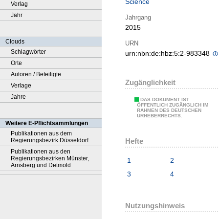
Science
Verlag
Jahr
Jahrgang
2015
Clouds
URN
Schlagwörter
urn:nbn:de:hbz:5:2-983348
Orte
Autoren / Beteiligte
Zugänglichkeit
Verlage
Jahre
DAS DOKUMENT IST
ÖFFENTLICH ZUGÄNGLICH IM
RAHMEN DES DEUTSCHEN
URHEBERRECHTS.
Weitere E-Pflichtsammlungen
Publikationen aus dem
Hefte
Regierungsbezirk Düsseldorf
Publikationen aus den
Regierungsbezirken Münster,
1
2
Arnsberg und Detmold
3
4
Nutzungshinweis