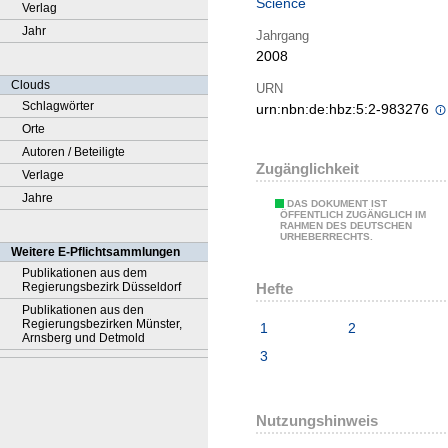
Science
Verlag
Jahr
Jahrgang
2008
Clouds
URN
Schlagwörter
urn:nbn:de:hbz:5:2-983276
Orte
Autoren / Beteiligte
Zugänglichkeit
Verlage
Jahre
DAS DOKUMENT IST
ÖFFENTLICH ZUGÄNGLICH IM
RAHMEN DES DEUTSCHEN
URHEBERRECHTS.
Weitere E-Pflichtsammlungen
Publikationen aus dem
Hefte
Regierungsbezirk Düsseldorf
Publikationen aus den
Regierungsbezirken Münster,
1
2
Arnsberg und Detmold
3
Nutzungshinweis