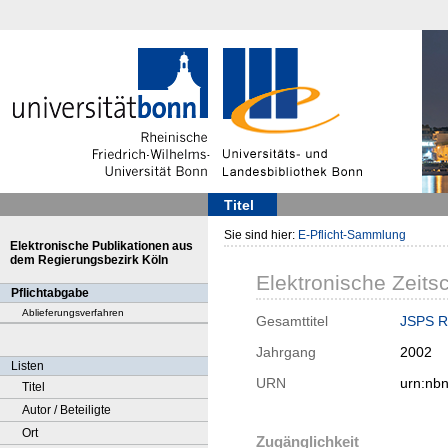
Titel
Sie sind hier:
E-Pflicht-Sammlung
Elektronische Publikationen aus
dem Regierungsbezirk Köln
Elektronische Zeitsc
Pflichtabgabe
Ablieferungsverfahren
Gesamttitel
JSPS Ru
Jahrgang
2002
Listen
URN
urn:nb
Titel
Autor / Beteiligte
Ort
Zugänglichkeit