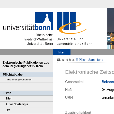
Titel
Sie sind hier:
E-Pflicht-Sammlung
Elektronische Publikationen aus
dem Regierungsbezirk Köln
Elektronische Zeitsc
Pflichtabgabe
Ablieferungsverfahren
Gesamttitel
Bekann
Heft
04.Aug
Listen
URN
urn:nb
Titel
Autor / Beteiligte
Ort
Zugänglichkeit