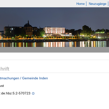
Home
Neuzugänge
hrift
tmachungen / Gemeinde Inden
ust
n:de:hbz:5:2-570723