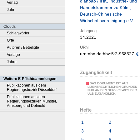
dianbao / IHK, Industrie- und
Verlag
Handelskammer zu Köln ;
Jahr
Deutsch-Chinesische
Wirtschaftsvereinigung e.V.
Clouds
Jahrgang
Schlagwörter
34.2021
Orte
URN
Autoren / Beteiligte
urn:nbn:de:hbz:5:2-968327
Verlage
Jahre
Zugänglichkeit
Weitere E-Pflichtsammlungen
DAS DOKUMENT IST AUS
Publikationen aus dem
LIZENZRECHTLICHEN GRÜNDEN
Regierungsbezirk Düsseldorf
NUR AN DEN SERVICE-PCS DER
ULB ZUGÄNGLICH.
Publikationen aus den
Regierungsbezirken Münster,
Arnsberg und Detmold
Hefte
1
2
3
4
5
6