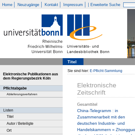
Home
Neuzugänge
Kontakt
Impressum
Erweiterte Suche
Titel
Sie sind hier:
E-Pflicht-Sammlung
Elektronische Publikationen aus
dem Regierungsbezirk Köln
Elektronische
Pflichtabgabe
Zeitschrift
Ablieferungsverfahren
Gesamttitel
Listen
China-Telegramm : in
Titel
Zusammenarbeit mit den
deutschen Industrie- und
Autor / Beteiligte
Handelskammern = Zhongguo
Ort