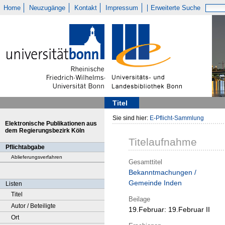
Home
Neuzugänge
Kontakt
Impressum
Erweiterte Suche
Titel
Sie sind hier:
E-Pflicht-Sammlung
Elektronische Publikationen aus
dem Regierungsbezirk Köln
Titelaufnahme
Pflichtabgabe
Ablieferungsverfahren
Gesamttitel
Bekanntmachungen /
Gemeinde Inden
Listen
Titel
Beilage
Autor / Beteiligte
19.Februar:
19.Februar II
Ort