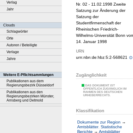
Verlag
Nr. 02 - 11.02.1998 Zweite
Jahr
Satzung zur Änderung der
Satzung der
Studentfirmenschaft der
Clouds
Rheinischen Friedrich-
Schlagwörter
Wilhelms-Universität Bonn vo
Orte
14. Januar 1998
Autoren / Beteiligte
URN
Verlage
urn:nbn:de:hbz:5:2-568621
Jahre
Zugänglichkeit
Weitere E-Pflichtsammlungen
Publikationen aus dem
Regierungsbezirk Düsseldorf
DAS DOKUMENT IST
ÖFFENTLICH ZUGÄNGLICH IM
Publikationen aus den
RAHMEN DES DEUTSCHEN
URHEBERRECHTS.
Regierungsbezirken Münster,
Arnsberg und Detmold
Klassifikation
Dokumente zur Region
→
Amtsblätter. Statistische
Berichte
→
Amtsblätter