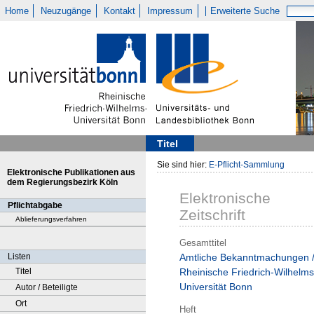
Home
Neuzugänge
Kontakt
Impressum
Erweiterte Suche
Titel
Sie sind hier:
E-Pflicht-Sammlung
Elektronische Publikationen aus
dem Regierungsbezirk Köln
Elektronische
Pflichtabgabe
Zeitschrift
Ablieferungsverfahren
Gesamttitel
Listen
Amtliche Bekanntmachungen 
Titel
Rheinische Friedrich-Wilhelms
Universität Bonn
Autor / Beteiligte
Ort
Heft