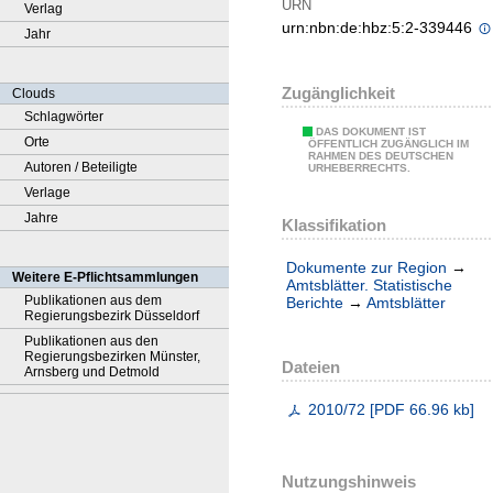
URN
Verlag
urn:nbn:de:hbz:5:2-339446
Jahr
Zugänglichkeit
Clouds
Schlagwörter
DAS DOKUMENT IST
Orte
ÖFFENTLICH ZUGÄNGLICH IM
RAHMEN DES DEUTSCHEN
Autoren / Beteiligte
URHEBERRECHTS.
Verlage
Jahre
Klassifikation
Dokumente zur Region
→
Weitere E-Pflichtsammlungen
Amtsblätter. Statistische
Publikationen aus dem
Berichte
→
Amtsblätter
Regierungsbezirk Düsseldorf
Publikationen aus den
Regierungsbezirken Münster,
Dateien
Arnsberg und Detmold
2010/72
[
PDF
66.96 kb
]
Nutzungshinweis