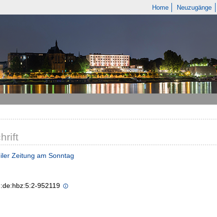
Home
Neuzugänge
hrift
iler Zeitung am Sonntag
n:de:hbz:5:2-952119