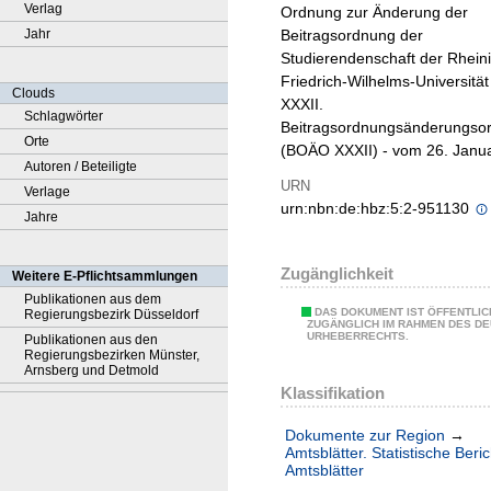
Verlag
Ordnung zur Änderung der
Jahr
Beitragsordnung der
Studierendenschaft der Rhein
Friedrich-Wilhelms-Universität
Clouds
XXXII.
Schlagwörter
Beitragsordnungsänderungso
Orte
(BOÄO XXXII) - vom 26. Janu
Autoren / Beteiligte
URN
Verlage
urn:nbn:de:hbz:5:2-951130
Jahre
Zugänglichkeit
Weitere E-Pflichtsammlungen
Publikationen aus dem
DAS DOKUMENT IST ÖFFENTLIC
Regierungsbezirk Düsseldorf
ZUGÄNGLICH IM RAHMEN DES D
URHEBERRECHTS.
Publikationen aus den
Regierungsbezirken Münster,
Arnsberg und Detmold
Klassifikation
Dokumente zur Region
→
Amtsblätter. Statistische Beri
Amtsblätter