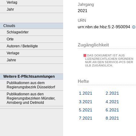
Verlag
Jahrgang
Jahr
2021
URN
Clouds
urn:nbn:de:hbz:5:2-950094
Schlagwörter
Orte
Zugänglichkeit
Autoren / Beteiligte
Verlage
DAS DOKUMENT IST AUS
LIZENZRECHTLICHEN GRÜNDEN
Jahre
NUR AN DEN SERVICE-PCS DER
ULB ZUGÄNGLICH.
Weitere E-Pflichtsammlungen
Hefte
Publikationen aus dem
Regierungsbezirk Düsseldorf
1.2021
2.2021
Publikationen aus den
Regierungsbezirken Münster,
3.2021
4.2021
Arnsberg und Detmold
5.2021
6.2021
7.2021
8.2021