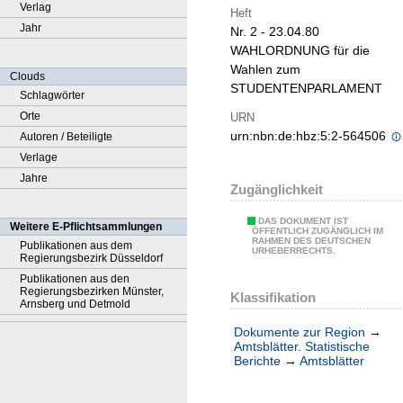
Verlag
Heft
Jahr
Nr. 2 - 23.04.80
WAHLORDNUNG für die
Wahlen zum
Clouds
STUDENTENPARLAMENT
Schlagwörter
Orte
URN
urn:nbn:de:hbz:5:2-564506
Autoren / Beteiligte
Verlage
Jahre
Zugänglichkeit
DAS DOKUMENT IST
Weitere E-Pflichtsammlungen
ÖFFENTLICH ZUGÄNGLICH IM
RAHMEN DES DEUTSCHEN
Publikationen aus dem
URHEBERRECHTS.
Regierungsbezirk Düsseldorf
Publikationen aus den
Regierungsbezirken Münster,
Klassifikation
Arnsberg und Detmold
Dokumente zur Region
→
Amtsblätter. Statistische
Berichte
→
Amtsblätter