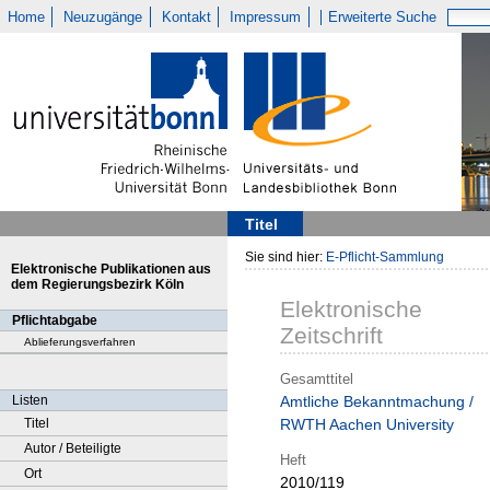
Home
Neuzugänge
Kontakt
Impressum
Erweiterte Suche
Titel
Sie sind hier:
E-Pflicht-Sammlung
Elektronische Publikationen aus
dem Regierungsbezirk Köln
Elektronische
Pflichtabgabe
Zeitschrift
Ablieferungsverfahren
Gesamttitel
Listen
Amtliche Bekanntmachung /
Titel
RWTH Aachen University
Autor / Beteiligte
Heft
Ort
2010/119