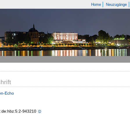
Home
Neuzugänge
hrift
en-Echo
n:de:hbz:5:2-943210