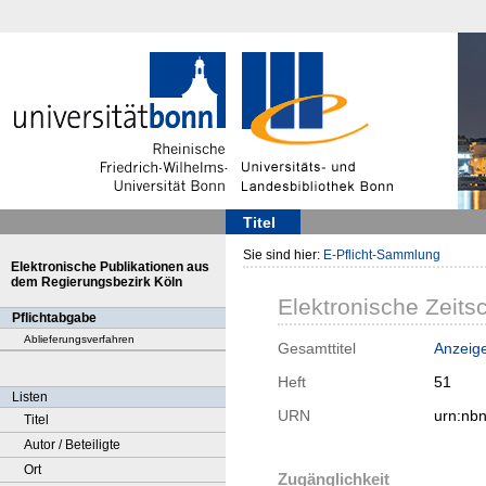
Titel
Sie sind hier:
E-Pflicht-Sammlung
Elektronische Publikationen aus
dem Regierungsbezirk Köln
Elektronische Zeitsc
Pflichtabgabe
Ablieferungsverfahren
Gesamttitel
Anzeig
Heft
51
Listen
URN
urn:nb
Titel
Autor / Beteiligte
Ort
Zugänglichkeit