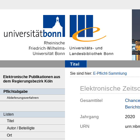
Titel
Sie sind hier:
E-Pflicht-Sammlung
Elektronische Publikationen aus
dem Regierungsbezirk Köln
Elektronische Zeitsc
Pflichtabgabe
Ablieferungsverfahren
Gesamttitel
Chancen
Bericht
Listen
Jahrgang
2020
Titel
URN
urn:nb
Autor / Beteiligte
Ort