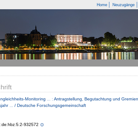
Home
Neuzugänge
hrift
gleichheits-Monitoring ... : Antragstellung, Begutachtung und Gremien
sjahr ... / Deutsche Forschungsgemeinschaft
n:de:hbz:5:2-932572