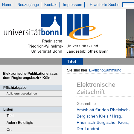
Home
Neuzugänge
Kontakt
Impressum
Erweiterte Suche
Titel
Sie sind hier:
E-Pflicht-Sammlung
Elektronische Publikationen aus
dem Regierungsbezirk Köln
Elektronische
Pflichtabgabe
Zeitschrift
Ablieferungsverfahren
Gesamttitel
Listen
Amtsblatt für den Rheinisch-
Titel
Bergischen Kreis / Hrsg.:
Rheinisch-Bergischer Kreis,
Autor / Beteiligte
Der Landrat
Ort