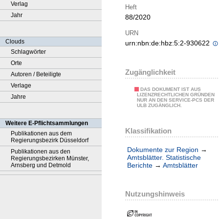
Verlag
Heft
Jahr
88/2020
URN
Clouds
urn:nbn:de:hbz:5:2-930622
Schlagwörter
Orte
Zugänglichkeit
Autoren / Beteiligte
Verlage
DAS DOKUMENT IST AUS
LIZENZRECHTLICHEN GRÜNDEN
Jahre
NUR AN DEN SERVICE-PCS DER
ULB ZUGÄNGLICH.
Weitere E-Pflichtsammlungen
Klassifikation
Publikationen aus dem
Regierungsbezirk Düsseldorf
Dokumente zur Region
→
Publikationen aus den
Amtsblätter. Statistische
Regierungsbezirken Münster,
Berichte
→
Amtsblätter
Arnsberg und Detmold
Nutzungshinweis