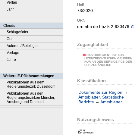
Verlag
Heft
Jahr
73/2020
URN
Clouds
urn:nbn:de:hbz:5:2-930476
Schlagwörter
Orte
Zugänglichkeit
Autoren / Beteiligte
Verlage
DAS DOKUMENT IST AUS
LIZENZRECHTLICHEN GRÜNDEN
Jahre
NUR AN DEN SERVICE-PCS DER
ULB ZUGÄNGLICH.
Weitere E-Pflichtsammlungen
Klassifikation
Publikationen aus dem
Regierungsbezirk Düsseldorf
Dokumente zur Region
→
Publikationen aus den
Amtsblätter. Statistische
Regierungsbezirken Münster,
Berichte
→
Amtsblätter
Arnsberg und Detmold
Nutzungshinweis