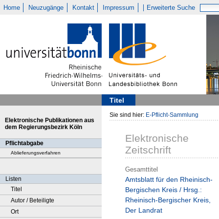
Home
Neuzugänge
Kontakt
Impressum
Erweiterte Suche
Titel
Sie sind hier:
E-Pflicht-Sammlung
Elektronische Publikationen aus
dem Regierungsbezirk Köln
Elektronische
Pflichtabgabe
Zeitschrift
Ablieferungsverfahren
Gesamttitel
Listen
Amtsblatt für den Rheinisch-
Titel
Bergischen Kreis / Hrsg.:
Rheinisch-Bergischer Kreis,
Autor / Beteiligte
Der Landrat
Ort