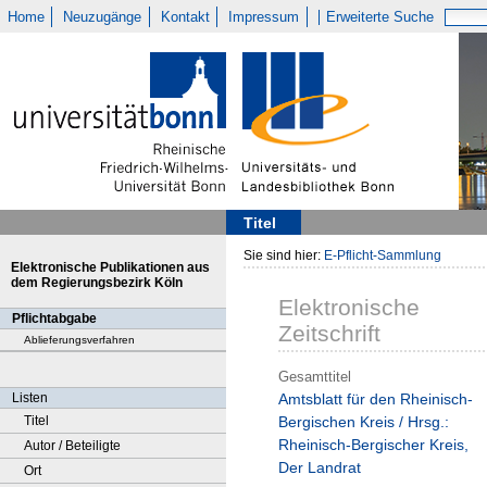
Home
Neuzugänge
Kontakt
Impressum
Erweiterte Suche
Titel
Sie sind hier:
E-Pflicht-Sammlung
Elektronische Publikationen aus
dem Regierungsbezirk Köln
Elektronische
Pflichtabgabe
Zeitschrift
Ablieferungsverfahren
Gesamttitel
Listen
Amtsblatt für den Rheinisch-
Titel
Bergischen Kreis / Hrsg.:
Rheinisch-Bergischer Kreis,
Autor / Beteiligte
Der Landrat
Ort