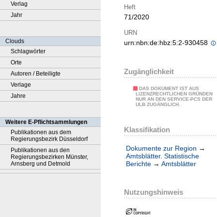
Verlag
Heft
Jahr
71/2020
URN
Clouds
urn:nbn:de:hbz:5:2-930458
Schlagwörter
Orte
Zugänglichkeit
Autoren / Beteiligte
Verlage
DAS DOKUMENT IST AUS
LIZENZRECHTLICHEN GRÜNDEN
Jahre
NUR AN DEN SERVICE-PCS DER
ULB ZUGÄNGLICH.
Weitere E-Pflichtsammlungen
Klassifikation
Publikationen aus dem
Regierungsbezirk Düsseldorf
Dokumente zur Region
→
Publikationen aus den
Amtsblätter. Statistische
Regierungsbezirken Münster,
Berichte
→
Amtsblätter
Arnsberg und Detmold
Nutzungshinweis